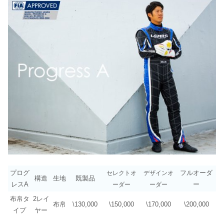
プログ
フルオーダ
セレクトオ
デザインオ
構造
生地
既製品
レスA
ー
ーダー
ーダー
布帛タ
2レイ
布帛
\130,000
\150,000
\170,000
\200,000
イプ
ヤー