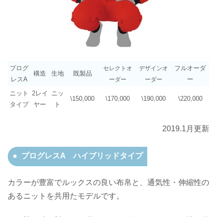
プログ
フルオーダ
セレクトオ
デザインオ
構造
生地
既製品
レスA
ー
ーダー
ーダー
ニット
2レイ
ニッ
\150,000
\170,000
\190,000
\220,000
タイプ
ヤー
ト
2019.1月更新
プログレスA ハイブリッドタイプ
カラーが豊富でルックスの良い布帛と、通気性・伸縮性の
あるニットを共用たモデルです。