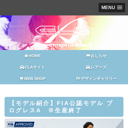
MENU
HOME
おしらせ
CLAサイト
レアーズ
WEB SHOP
デザインギャラリー
【モデル紹介】FIA公認モデル プ
ログレスA ※生産終了