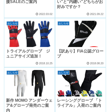
援SALEのご案内
い”と”内縫い”どちらがお
好みですか？
2022.03.02
2021.09.22
おしらせ
おしらせ
トライアルグローブ ジ
【訳あり】FIA公認グロー
ュニアサイズ追加！
ブ
2018.10.25
2018.08.20
おしらせ
おしらせ
新作 MOMO アンダーウェ
レーシンググローブ 「ト
ア&グローブ発売のご案
ライアル」入荷のご案内
内