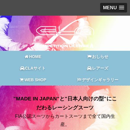
MENU
HOME
おしらせ
CLAサイト
レアーズ
WEB SHOP
デザインギャラリー
"MADE IN JAPAN"と"日本人向けの型"にこ
だわるレーシングスーツ
FIA公認スーツからカートスーツまで全て国内生
産。