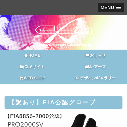
MENU
HOME
おしらせ
CLAサイト
レアーズ
WEB SHOP
デザインギャラリー
【訳あり】FIA公認グローブ