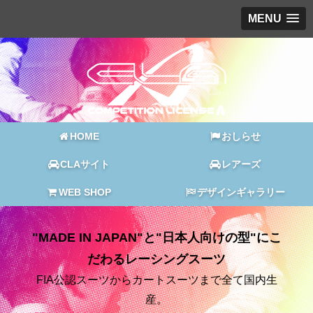
MENU
HOME
おしらせ
CLAサイト
レアーズ
WEB SHOP
デザインギャラリー
"MADE IN JAPAN"と"日本人向けの型"にこ
だわるレーシングスーツ
FIA公認スーツからカートスーツまで全て国内生
産。