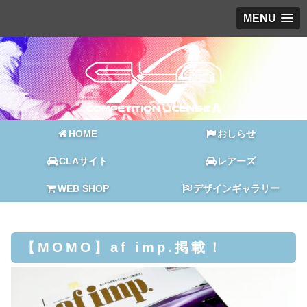
MENU
HOME
おしらせ
CLAサイト
レアーズ
WEB SHOP
デザインギャラリー
【MOMO】af imp.掲載！