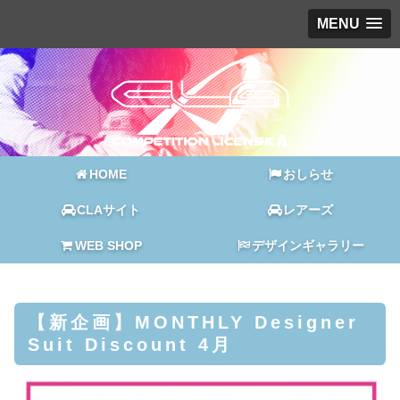
MENU
HOME
おしらせ
CLAサイト
レアーズ
WEB SHOP
デザインギャラリー
【新企画】MONTHLY Designer
Suit Discount 4月