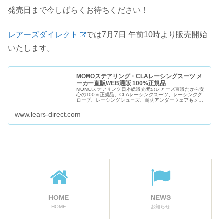
発売日まで今しばらくお待ちください！
レアーズダイレクト
では7月7日 午前10時より販売開始
いたします。
MOMOステアリング・CLAレーシングスーツ メ
ーカー直販WEB通販 100%正規品
MOMOステアリング日本総販売元のレアーズ直販だから安
心の100％正規品。CLAレーシングスーツ、レーシンググ
ローブ、レーシングシューズ、耐火アンダーウェアもメー
カー直販。ARAI4輪ヘルメットはアライヘルメット講習会
修了店のレアーズで！一...
www.lears-direct.com
HOME
NEWS
HOME
お知らせ