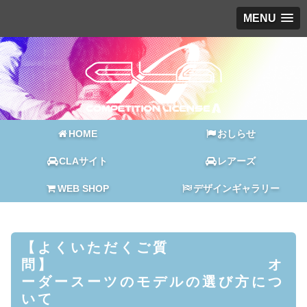
MENU
HOME
おしらせ
CLAサイト
レアーズ
WEB SHOP
デザインギャラリー
【よくいただくご質
問】 オ
ーダースーツのモデルの選び方につ
いて