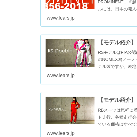
PROMINENT…卓
ルには、日本の職人
www.lears.jp
【モデル紹介】
RSモデルはFIA公
のNOMEX®(ノ
テル製ですが、表地
ジム...
www.lears.jp
【モデル紹介】
RBスーツは気軽に
ト走行、各種走行会
ている価格はすべて
タイプのポリエステ..
www.lears.jp