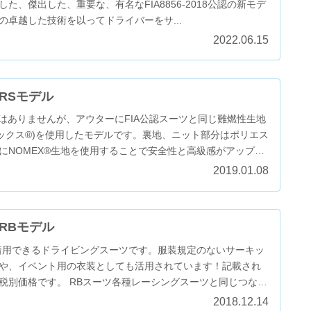
越した、傑出した、重要な、有名なFIA8856-2018公認の新モデ
の卓越した技術を以ってドライバーをサ...
2022.06.15
RSモデル
認はありませんが、アウターにFIA公認スーツと同じ難燃性生地
ーメックス®)を使用したモデルです。裏地、ニット部分はポリエス
にNOMEX®生地を使用することで安全性と高級感がアップ。
2019.01.08
RBモデル
着用できるドライビングスーツです。服装規定のないサーキッ
や、イベント用の衣装としても活用されています！記載され
税別価格です。 RBスーツ各種レーシングスーツと同じつなぎ
.
2018.12.14