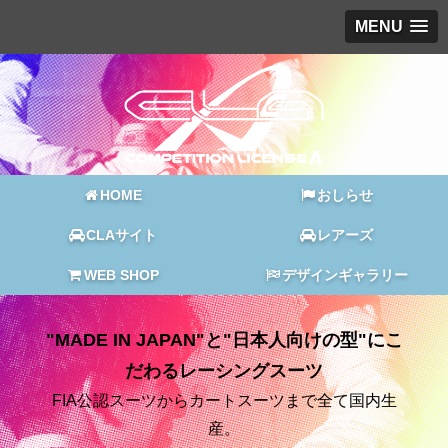
MENU
HOME
おしらせ
CLAサイト
レアーズ
WEB SHOP
デザインギャラリー
"MADE IN JAPAN"と"日本人向けの型"にこ
だわるレーシングスーツ
FIA公認スーツからカートスーツまで全て国内生
産。