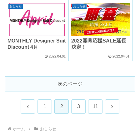
おしらせ
おしらせ
MONTHLY Designer Suit
2022開幕応援SALE延長
Discount 4月
決定！
2022.04.01
2022.04.01
次のページ
前
次
1
2
3
11
へ
へ
ホーム
おしらせ