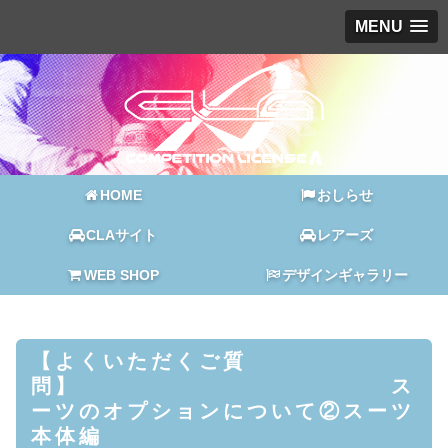
MENU
HOME
おしらせ
CLAサイト
レアーズ
WEB SHOP
デザインギャラリー
【よくいただくご質
問】 ス
ーツのオプションについて②スーツ
本体編