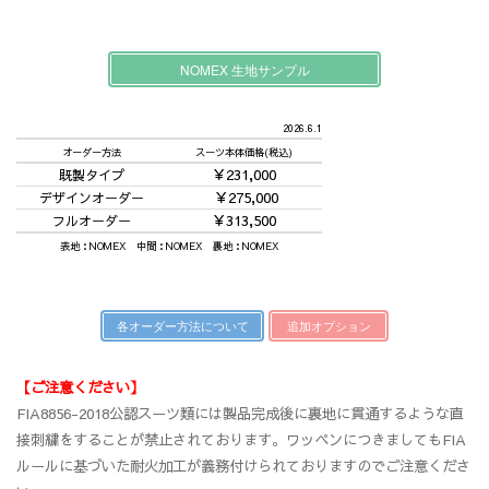
NOMEX 生地サンプル
2026.6.1
オーダー方法
スーツ本体価格(税込)
￥231,000
既製タイプ
￥275,000
デザインオーダー
￥313,500
フルオーダー
表地：NOMEX 中間：NOMEX 裏地：NOMEX
各オーダー方法について
追加オプション
【ご注意ください】
FIA8856-2018公認スーツ類には製品完成後に裏地に貫通するような直
接刺繍をすることが禁止されております。ワッペンにつきましてもFIA
ルールに基づいた耐火加工が義務付けられておりますのでご注意くださ