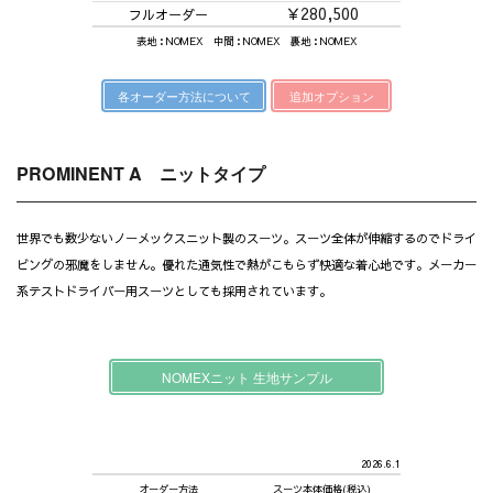
￥280,500
フルオーダー
表地：NOMEX 中間：NOMEX 裏地：NOMEX
各オーダー方法について
追加オプション
PROMINENT A ニットタイプ
世界でも数少ないノーメックスニット製のスーツ。スーツ全体が伸縮するので
ドライ
ビングの邪魔をしません。優れた通気性で熱がこもらず快適な着心地です。
メーカー
系テストドライバー用スーツとしても採用されています。
NOMEXニット 生地サンプル
2026.6.1
オーダー方法
スーツ本体価格(税込)