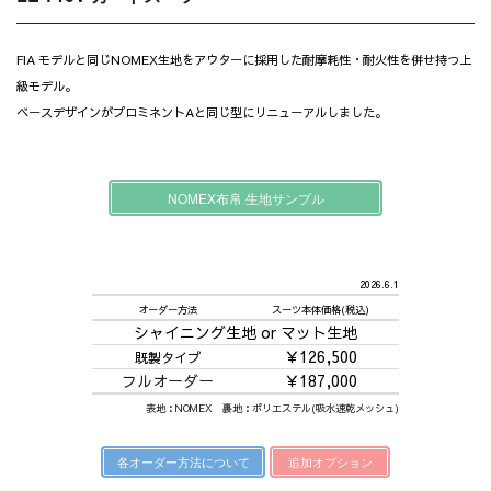
FIA モデルと同じNOMEX生地をアウターに採用した耐摩耗性・耐火性を併せ持つ上
級モデル。
ベースデザインがプロミネントAと同じ型にリニューアルしました。
NOMEX布帛 生地サンプル
2026.6.1
オーダー方法
スーツ本体価格(税込)
シャイニング生地 or マット生地
￥126,500
既製タイプ
フルオーダー
￥187,000
表地：NOMEX 裏地：ポリエステル(吸水速乾メッシュ)
各オーダー方法について
追加オプション