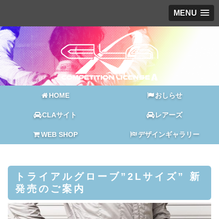
MENU
HOME
おしらせ
CLAサイト
レアーズ
WEB SHOP
デザインギャラリー
トライアルグローブ”2Lサイズ” 新
発売のご案内