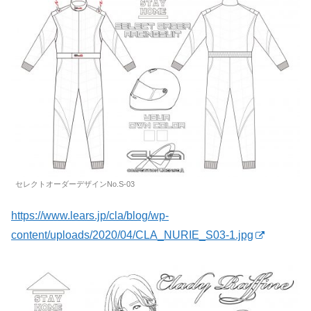
セレクトオーダーデザインNo.S-03
https://www.lears.jp/cla/blog/wp-
content/uploads/2020/04/CLA_NURIE_S03-1.jpg