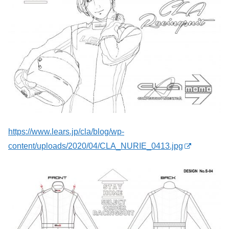
https://www.lears.jp/cla/blog/wp-
content/uploads/2020/04/CLA_NURIE_0413.jpg