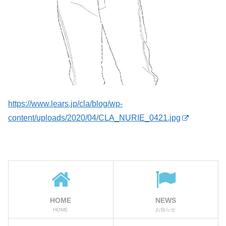
https://www.lears.jp/cla/blog/wp-
content/uploads/2020/04/CLA_NURIE_0421.jpg
HOME
NEWS
HOME
お知らせ