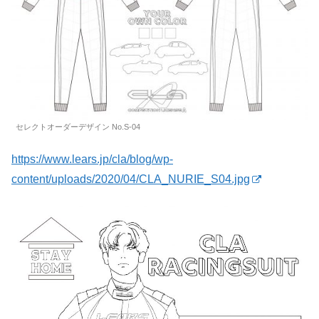
セレクトオーダーデザイン No.S-04
https://www.lears.jp/cla/blog/wp-
content/uploads/2020/04/CLA_NURIE_S04.jpg