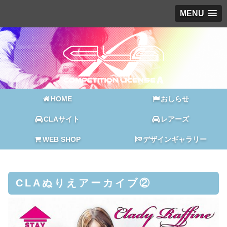
MENU
HOME
おしらせ
CLAサイト
レアーズ
WEB SHOP
デザインギャラリー
CLAぬりえアーカイブ②