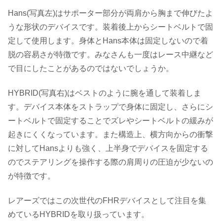
Hans(写真左)はサポーター部分が両肩から胸まで伸びたよ
うな形状のデバイスです。装着後上からシートベルトで固
定して使用します。身体とHans本体は固定しないので着
脱の容易さが特徴です。みなさんも一度はレース中継など
で目にしたことがあるのではないでしょうか。
HYBRID(写真右)はベストのように腕を通して装着しま
す。デバイス本体をストラップで身体に固定し、さらにシ
ートベルトで固定することでズレやシートベルトの緩みが
起きにくくなっています。また構造上、横方向からの衝撃
に対してHansよりも強く、上半身でデバイスを固定する
のでステアリングを操作する際の肩周りの圧迫が少ないの
が特徴です。
レアーズではこの次世代のFHRデバイスとして注目を集
めているHYBRIDを取り扱っています。