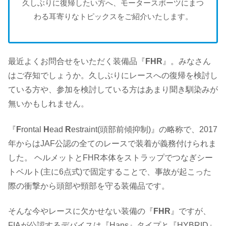
久しぶりに復帰したい方へ、モータースポーツにまつ
わる耳寄りなトピックスをご紹介いたします。
最近よくお問合せをいただく装備品『
FHR
』。みなさん
はご存知でしょうか。久しぶりにレースへの復帰を検討し
ている方や、参加を検討している方はあまり聞き馴染みが
無いかもしれません。
『
F
rontal
H
ead
R
estraint(頭部前傾抑制)』の略称で、2017
年からはJAF公認の全てのレースで装着が義務付けられま
した。 ヘルメットとFHR本体をストラップでつなぎシー
トベルト(主に6点式)で固定することで、事故が起こった
際の衝撃から頭部や頸部を守る装備品です。
そんな今やレースに欠かせない装備の『
FHR
』ですが、
FIAが公認するデバイスは『Hans』タイプと『HYBRID』