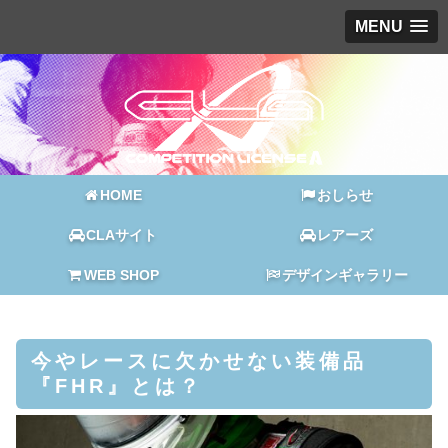
MENU
HOME
おしらせ
CLAサイト
レアーズ
WEB SHOP
デザインギャラリー
今やレースに欠かせない装備品
『FHR』とは？