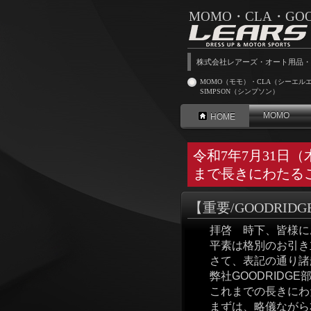
MOMO・CLA・GOODR
株式会社レアーズ・オート用品・
MOMO（モモ）・CLA（シーエルエー
SIMPSON（シンプソン）
MOMO
HOME
令和7年7月31日
まで長きにわたる
【重要/GOODRI
拝啓 時下、皆様にお
平素は格別のお引き立
さて、表記の通り諸般の
弊社GOODRIDGE
これまでの長きにわた
まずは、略儀ながら本