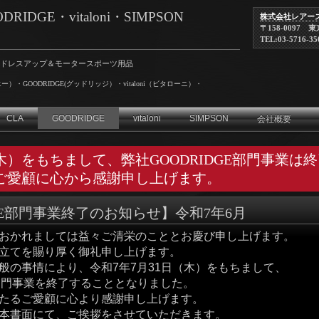
IDGE・vitaloni・SIMPSON
株式会社レアー
〒158-0097 
TEL:03-5716-35
ドレスアップ＆モータースポーツ用品
）・GOODRIDGE(グッドリッジ）・vitaloni（ビタローニ）・
CLA
GOODRIDGE
vitaloni
SIMPSON
会社概要
（木）をもちまして、弊社GOODRIDGE部門事業は
ご愛顧に心から感謝申し上げます。
DGE部門事業終了のお知らせ】令和7年6月
かれましては益々ご清栄のこととお慶び申し上げます。
てを賜り厚く御礼申し上げます。
事情により、令和7年7月31日（木）をもちまして、
部門事業を終了することとなりました。
るご愛顧に心より感謝申し上げます。
書面にて、ご挨拶をさせていただきます。