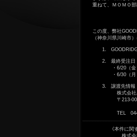
重ねて、ＭＯＭＯ部門
この度、弊社GOODR
（神奈川県川崎市）に
1. GOODRIDG
2. 最終受注日
・6/20（金）：ホ
・6/30（月）：
3. 譲渡先情報
株式会社ハーネス
〒213-0014 
アンビショ
TEL 044-852-56
《本件に関す
株式会社レアーズ