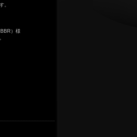
す。
BBR）様
。